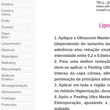
TELs.: (
Estética
www.adv
e-mail:
c
Estetica
Intima
Estilo
Lipo
Eventos
Fique
Bem !
1. Aplique
o Ultrassom Master
Lançamentos
(dependendo do tamanho da
aderência e/ou retração cica
Manicure
intensidade entre 0,2 e 0,5w/c
Maquiagem
2. Para uma
melhor remoção
Marketing
deve-se aplicar o Peeling U
Massoterapia
intensa da capa córnea, afi
Medicina
permeação de princípios ativo
Estética
3. Aplicar
em toda a região c
Micropigmentação
no módulo Higienização, dura
Nutricionismo
4. Após o
Peeling Ultra Mast
Podologia
Eletroporação, ajustando 
Protocolos
pulsado.