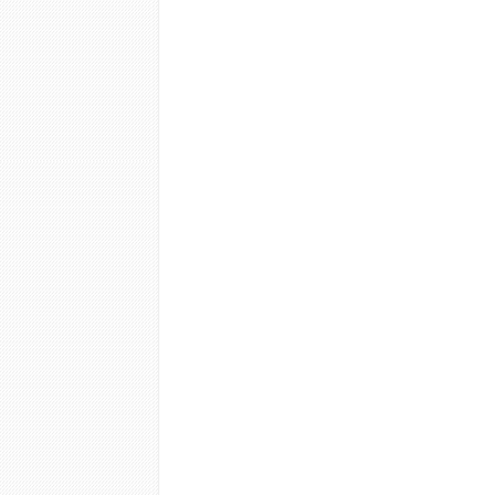
Número de sessões:
15 a 20 
Frequência:
2 a 3 vezes/sema
Manutenção:
ingestão de ág
modelador, caminhada.
Tratamento Pós - Operatório. (a
1. Ligue
o equipamento.
2. Utilize
seu Ultrasound Mast
a área.
3. Determine
o tempo de tratam
4. Selecione
a intensidade 
aumente gradativamente até at
5. Conecte
o equipamento Pres
6. Posicione
as câmaras.
7. Ajuste
o Tempo em 40 minu
8. Acione
o Preenchimento.
9. Selecione
o modo Pós-cirúr
10. Selecione
o tipo de drena