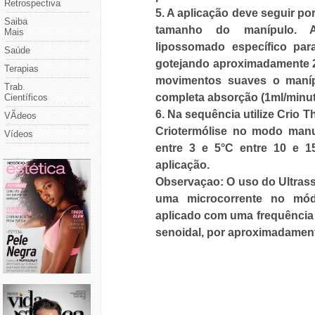
Retrospectiva
5. A aplicação
deve seguir por
Saiba
tamanho do manípulo. A
Mais
lipossomado específico para 
Saúde
gotejando aproximadamente 2 
Terapias
movimentos suaves o maníp
Trab.
completa absorção (1ml/minut
Científicos
6. Na sequência
utilize Crio 
VÃ­deos
Criotermólise no modo manu
Vídeos
entre 3 e 5°C entre 10 e 
aplicação.
Observaçao:
O uso do Ultras
uma microcorrente no mód
aplicado com uma frequência 
senoidal, por aproximadamen
Número de Sessões:
20
Frequência:
3 vezes por sem