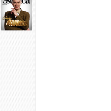
Tratamento Pós-Operatório (a p
1. Ligue
o equipamento.
2. Utilize
seu Ultrasound Mast
a área.
3. Determine
o tempo de tratam
4. Selecione
a intensidade 
aumente gradativamente até at
5. Conecte
o equipamento Sequ
6. Posicione
as placas condut
7. Selecione
o modo Automático
8. Ajuste
o Tempo em 40 minu
9. Ajuste
a Exposição em 5 s
10. Ajuste
o Repouso em 5 se
11. Ajuste
as Repetições em 2
12. Pressione
Iniciar e aume
cada canal liberado e espere 
Obs: A utilização
do modo puls
de 25%, já na região operada