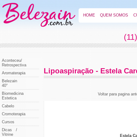
HOME
QUEM SOMOS
C
(11
Aconteceu/
Retrospectiva
Lipoaspiração - Estela Ca
Aromaterapia
Belezain
40°
Biomedicina
Voltar para pagina ant
Estetica
Cabelo
Cromoterapia
Cursos
Dicas /
Vitrine
Estela C