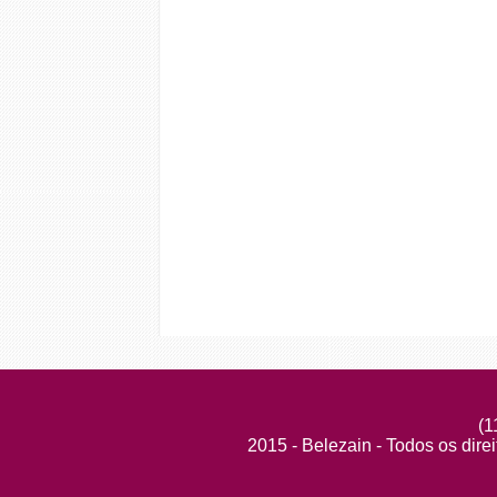
de necessidade.
11. Ajuste
o número de Repeti
12. Ajuste
a pressão em 30m
13. Selecione
a Velocidade de
sessões e passe para média 
14. Pressione
Iniciar e espere
Número de sessões:
15 a 20 
Frequência:
3 vezes/semana
Manutenção:
ingestão de ág
modelador.
(1
2015 - Belezain - Todos os dire