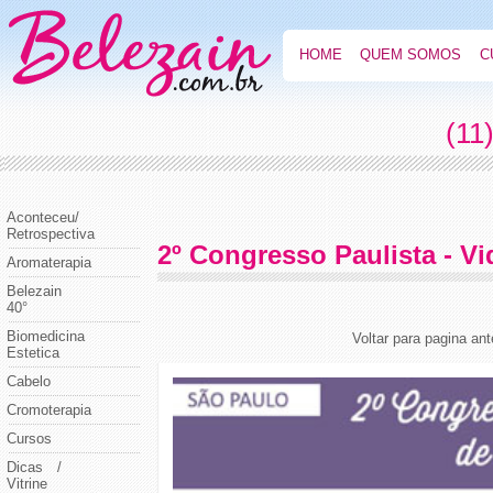
HOME
QUEM SOMOS
C
(11
Aconteceu/
Retrospectiva
2º Congresso Paulista - Vi
Aromaterapia
Belezain
40°
Biomedicina
Voltar para pagina ant
Estetica
Cabelo
Cromoterapia
Cursos
Dicas /
Vitrine