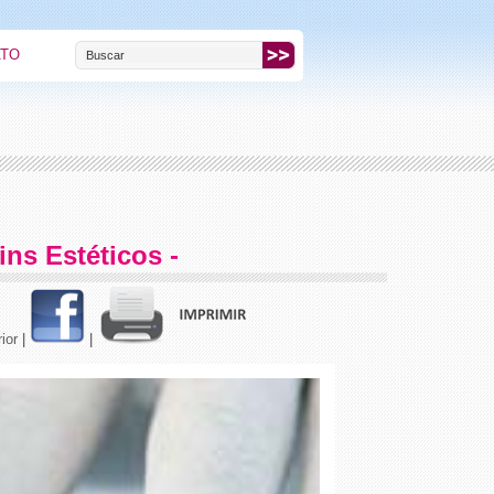
ATO
ins Estéticos -
ior
|
|