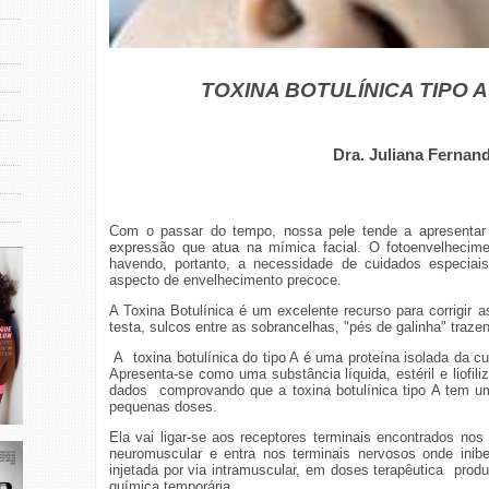
TOXINA BOTULÍNICA TIPO A
Dra. Juliana Fernan
Com o passar do tempo, nossa pele tende a apresentar
expressão que atua na mímica facial. O fotoenvelhecime
havendo, portanto, a necessidade de cuidados especia
aspecto de envelhecimento precoce.
A Toxina Botulínica é um excelente recurso para corrigir 
testa, sulcos entre as sobrancelhas, "pés de galinha" traze
A
toxina botulínica do tipo A é uma proteína isolada da c
Apresenta-se como uma substância líquida, estéril e liofili
dados
comprovando que a toxina botulínica tipo A tem u
pequenas doses.
Ela vai ligar-se aos receptores terminais encontrados no
neuromuscular e entra nos terminais nervosos onde inibe
injetada por via intramuscular, em doses terapêutica
produ
química temporária.