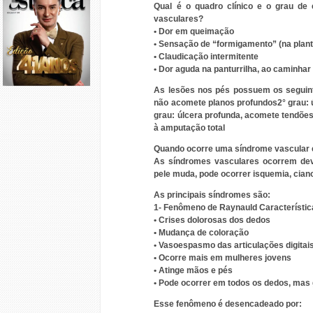
Qual é o quadro clínico e o grau de
vasculares?
• Dor em queimação
• Sensação de “formigamento” (na plant
• Claudicação intermitente
• Dor aguda na panturrilha, ao caminha
As lesões nos pés possuem os seguinte
não acomete planos profundos2° grau: 
grau: úlcera profunda, acomete tendões
à amputação total
Quando ocorre uma síndrome vascular e
As síndromes vasculares ocorrem devi
pele muda, pode ocorrer isquemia, cian
As principais síndromes são:
1- Fenômeno de Raynauld Característi
• Crises dolorosas dos dedos
• Mudança de coloração
• Vasoespasmo das articulações digitai
• Ocorre mais em mulheres jovens
• Atinge mãos e pés
• Pode ocorrer em todos os dedos, mas
Esse fenômeno é desencadeado por: