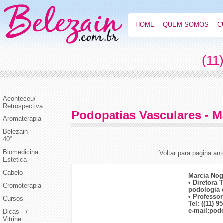
HOME
QUEM SOMOS
C
(11
Aconteceu/
Retrospectiva
Podopatias Vasculares - M
Aromaterapia
Belezain
40°
Biomedicina
Voltar para pagina ant
Estetica
Cabelo
Marcia Nog
• Diretora 
Cromoterapia
podologia d
• Professo
Cursos
Tel:
((11) 9
e-mail:
pod
Dicas /
Vitrine