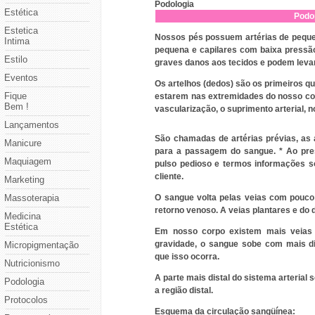
Podologia
Estética
Podo
Estetica
Nossos pés possuem artérias de peque
Intima
pequena e capilares com baixa pressã
Estilo
graves danos aos tecidos e podem leva
Eventos
Os artelhos (dedos) são os primeiros q
Fique
estarem nas extremidades do nosso co
Bem !
vascularização, o suprimento arterial, 
Lançamentos
São chamadas de artérias prévias, as 
Manicure
para a passagem do sangue. * Ao pre
Maquiagem
pulso pedioso e termos informações s
cliente.
Marketing
Massoterapia
O sangue volta pelas veias com pouc
retorno venoso. A veias plantares e do 
Medicina
Estética
Em nosso corpo existem mais veias d
gravidade, o sangue sobe com mais dif
Micropigmentação
que isso ocorra.
Nutricionismo
A parte mais distal do sistema arterial 
Podologia
a região distal.
Protocolos
Esquema da circulação sangüínea: