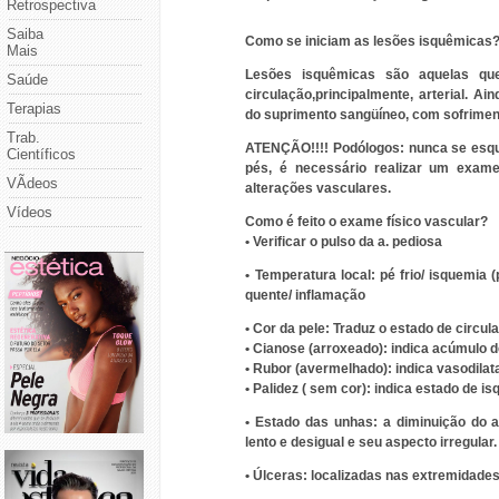
Retrospectiva
Saiba
Como se iniciam as lesões isquêmicas
Mais
Lesões isquêmicas são aquelas qu
Saúde
circulação,principalmente, arterial. A
Terapias
do suprimento sangüíneo, com sofriment
Trab.
ATENÇÃO!!!! Podólogos:
nunca se esqu
Científicos
pés, é necessário realizar um exame 
VÃ­deos
alterações vasculares.
Vídeos
Como é feito o exame físico vascular?
• Verificar o pulso da a. pediosa
• Temperatura local: pé frio/ isquemia 
quente/ inflamação
•
Cor da pele:
Traduz o estado de circul
• Cianose (arroxeado): indica acúmulo
• Rubor (avermelhado): indica vasodila
• Palidez ( sem cor): indica estado de i
•
Estado das unhas:
a diminuição do 
lento e desigual e seu aspecto irregular.
•
Úlceras:
localizadas nas extremidade