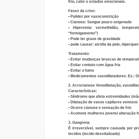
frio, calor e estados emocionais.
Fases da crise:
•
Palidez por
vasoconstrição
•
Cianose:
Sangue pouco oxigenado
•
Hiperemia:
vermelhidão, tempera
“formigamento”)
•
Pode ter
graus de gravidade
•
pode causar:
atrofia da pele, hiperque
Tratamento:
• Evitar mudanças bruscas de temperat
• Evitar contato com água fria
• Evitar o fumo
• Medicamentos vasodilatadores. Ex.: G
2. Acrocianose Venodilatação, vasodila
Características:
• Síndrome que afeta extremidades (mã
• Dilatação de vasos capilares venosos
• Ocorre cianose e sensação de frio
• Acomete mulheres jovens/ alteração 
3. Gangrena
É irreversível, sempre causada por pr
tecidos (tecido desvitalizado)