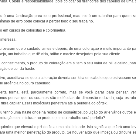
r vida. Colorir é responsabilidade, pois colocar ou tirar cores dos cabelos de uma 
es é uma fascinação para todo profissional, mas isto é um trabalho para quem s
mínimo de erro pode colocar a perder todo o seu trabalho.
 em cursos de coloristas e colorimetria.
interessa:
rovaram que o cuidado, antes e depois, de uma coloração é muito importante pa
seja, um trabalho que dê vida, brilho e maciez desejados pela sua cliente.
conhecimento, o produto de coloração em si tem o seu valor de pH alcalino, par
ação de cor da haste.
vo, acreditava-se que a coloração deveria ser feita em cabelos que estivessem se
de ardência no couro cabeludo.
erta forma, está parcialmente correto, mas se você parar para pensar, v
emos pensar que os corantes são moléculas de dimensão reduzida, cuja estrut
fibra capilar. Essas moléculas penetram até a periferia do córtex.
u tenho uma haste onde há restos de cosméticos, poluição do ar e vários outros
netração e se misturar ao produto, o meu trabalho será perfeito?
uímico que elevará o pH do fio a uma alcalinidade. Isto significa que fará uma le
para uma melhor penetração do produto. Se houver algo que impeça ou dificulte e