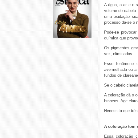
A água, o ar e o 
volume do cabelo. 
uma oxidação suav
processo dá-se o 
Pode-se provocar
química que provo
Os pigmentos gran
vez, eliminados.
Esse fenômeno ex
avermelhada ou am
fundos de claream
Se o cabelo clarei
A coloração dá o 
brancos. Age clare
Necessita que três
A coloração tom 
Essa coloração c