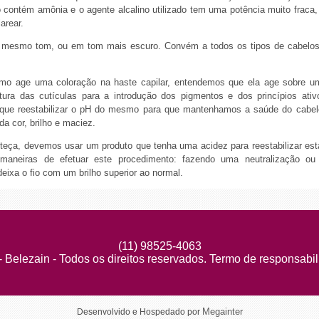
o contém amônia e o agente alcalino utilizado tem uma potência muito fraca,
arear.
o mesmo tom, ou em tom mais escuro. Convém a todos os tipos de cabelos
o age uma coloração na haste capilar, entendemos que ela age sobre um
ura das cutículas para a introdução dos pigmentos e dos princípios ati
 que reestabilizar o pH do mesmo para que mantenhamos a saúde do cabe
da cor, brilho e maciez.
nteça, devemos usar um produto que tenha uma acidez para reestabilizar es
maneiras de efetuar este procedimento: fazendo uma neutralização 
deixa o fio com um brilho superior ao normal.
(11) 98525-4063
- Belezain - Todos os direitos reservados. Termo de responsabil
Megainter
Desenvolvido e Hospedado por