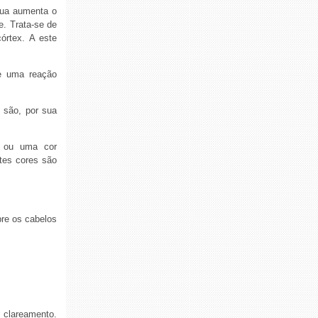
água aumenta o
e. Trata-se de
órtex. A este
de uma reação
 são, por sua
o ou uma cor
ntes cores são
re os cabelos
clareamento.