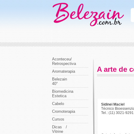
Aconteceu/
Retrospectiva
A arte de c
Aromaterapia
Belezain
40°
Biomedicina
Estetica
Cabelo
Sidinei Maciel
Técnico Bioessenzia
Cromoterapia
Tel.: (11) 3021-929
Cursos
Dicas /
Vitrine