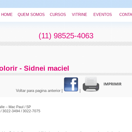
HOME
QUEM SOMOS
CURSOS
VITRINE
EVENTOS
CONT
(11) 98525-4063
olorir - Sidnei maciel
Voltar para pagina anterior
|
|
lle – Mac Paul / SP
1 / 3022-3494 / 3022-7075