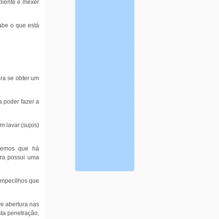
cliente é mexer
abe o que está
ra se obter um
a poder fazer a
m lavar (sujos)
eremos que há
ura possui uma
 empecilhos que
ve abertura nas
sta penetração,