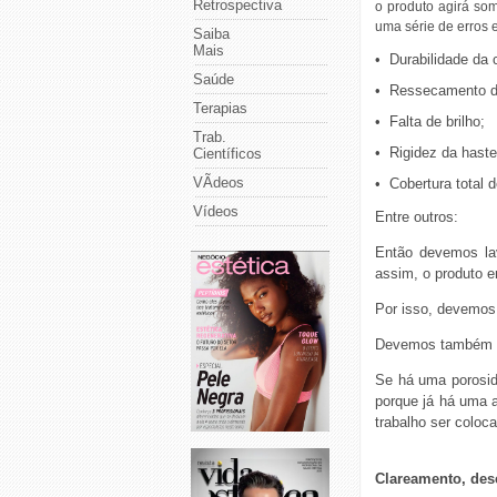
Retrospectiva
o produto agirá so
uma série de erros 
Saiba
Mais
• Durabilidade da 
Saúde
• Ressecamento d
Terapias
• Falta de brilho;
Trab.
• Rigidez da haste
Científicos
VÃ­deos
• Cobertura total 
Vídeos
Entre outros:
Então devemos lav
assim, o produto e
Por isso, devemos 
Devemos também pr
Se há uma porosid
porque já há uma 
trabalho ser coloc
Clareamento, des