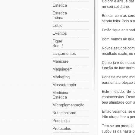
Colorir é arte, é da
Estética
no seu cotidiano.
Estetica
Brincar com as cor
Intima
sendo feito. Pois o 
Estilo
Então fique antenado
Eventos
Bom, vamos ao que 
Fique
Bem !
Novos estudos comp
Lançamentos
resultado exato, ou 
Manicure
Como já é de nosso 
função de transform
Maquiagem
Marketing
Por este mesmo moti
para uma proteção 
Massoterapia
Este método, de c
Medicina
Estética
controvérsias. Dev
boa afinidade com a 
Micropigmentação
Então vejamos, se e
Nutricionismo
irão atrapalhar a pe
Podologia
Tem-se um produto q
Protocolos
cutículas da haste 