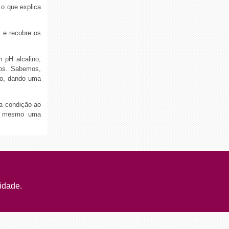
 o que explica
 e recobre os
 pH alcalino,
vos. Sabemos,
lo, dando uma
ta condição ao
ou mesmo uma
idade.