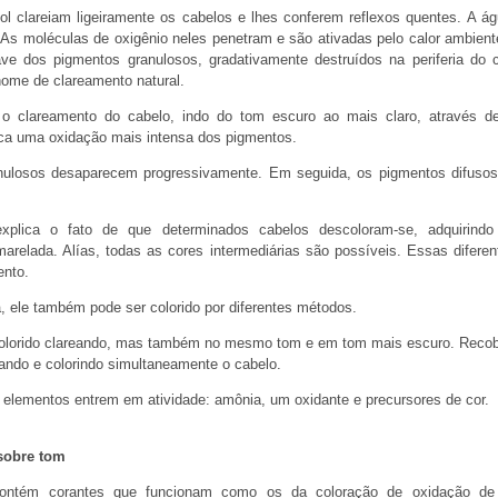
sol clareiam ligeiramente os cabelos e lhes conferem reflexos quentes. A 
As moléculas de oxigênio neles penetram e são ativadas pelo calor ambient
e dos pigmentos granulosos, gradativamente destruídos na periferia do c
nome de clareamento natural.
 o clareamento do cabelo, indo do tom escuro ao mais claro, através 
ca uma oxidação mais intensa dos pigmentos.
ulosos desaparecem progressivamente. Em seguida, os pigmentos difusos
plica o fato de que determinados cabelos descoloram-se, adquirind
arelada. Alías, todas as cores intermediárias são possíveis. Essas difere
ento.
a, ele também pode ser colorido por diferentes métodos.
colorido clareando, mas também no mesmo tom e em tom mais escuro. Recob
ando e colorindo simultaneamente o cabelo.
 elementos entrem em atividade: amônia, um oxidante e precursores de cor.
sobre tom
ontém corantes que funcionam como os da coloração de oxidação de 