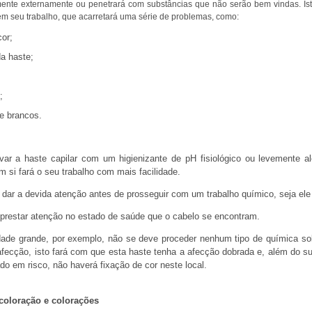
mente externamente ou penetrará com substâncias que não serão bem vindas. Is
em seu trabalho, que acarretará uma série de problemas, como:
cor;
a haste;
;
de brancos.
ar a haste capilar com um higienizante de pH fisiológico ou levemente al
m si fará o seu trabalho com mais facilidade.
dar a devida atenção antes de prosseguir com um trabalho químico, seja ele 
estar atenção no estado de saúde que o cabelo se encontram.
ade grande, por exemplo, não se deve proceder nenhum tipo de química s
afecção, isto fará com que esta haste tenha a afecção dobrada e, além do 
ado em risco, não haverá fixação de cor neste local.
coloração e colorações