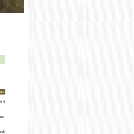
ado
s e
 um
ush