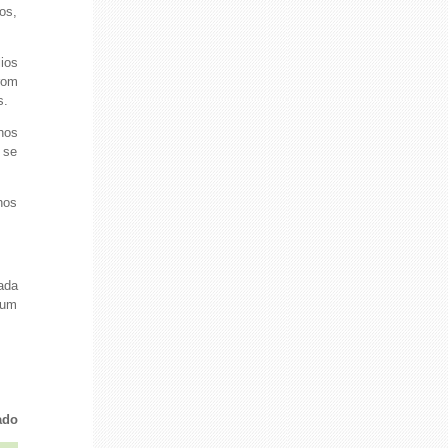
os,
ios
rom
s.
hos
 se
hos
ada
 um
ado