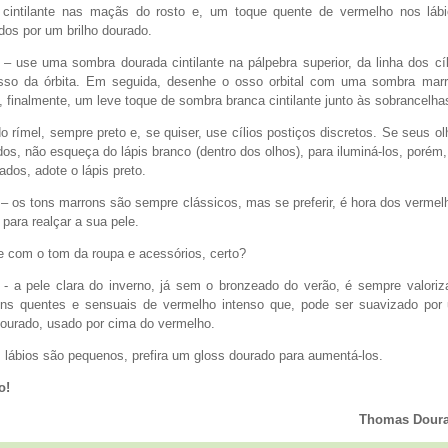
cintilante nas maçãs do rosto e, um toque quente de vermelho nos lábi
dos por um brilho dourado.
– use uma sombra dourada cintilante na pálpebra superior, da linha dos cíl
sso da órbita. Em seguida, desenhe o osso orbital com uma sombra mar
 finalmente, um leve toque de sombra branca cintilante junto às sobrancelha
 rímel, sempre preto e, se quiser, use cílios postiços discretos. Se seus ol
os, não esqueça do lápis branco (dentro dos olhos), para iluminá-los, porém,
ados, adote o lápis preto.
– os tons marrons são sempre clássicos, mas se preferir, é hora dos vermel
 para realçar a sua pele.
 com o tom da roupa e acessórios, certo?
- a pele clara do inverno, já sem o bronzeado do verão, é sempre valoriz
ons quentes e sensuais de vermelho intenso que, pode ser suavizado por
ourado, usado por cima do vermelho.
 lábios são pequenos, prefira um gloss dourado para aumentá-los.
o!
Thomas Dour