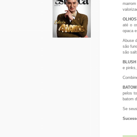
marrom 
valoriza
OLHOS
até o o
opaca e,
Abuse do
são fund
são salt
BLUSH
e pinks,
Combine
BATOM
pelos t
batom d
Se seus
Sucess