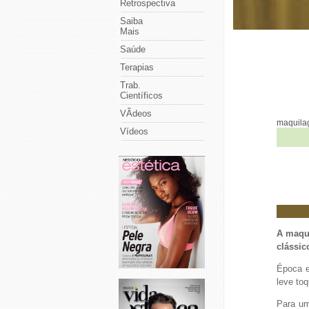
Retrospectiva
Saiba
Mais
Saúde
Terapias
Trab.
Científicos
VÃ­deos
maquil
Vídeos
A maqui
clássic
Época e
leve to
Para um