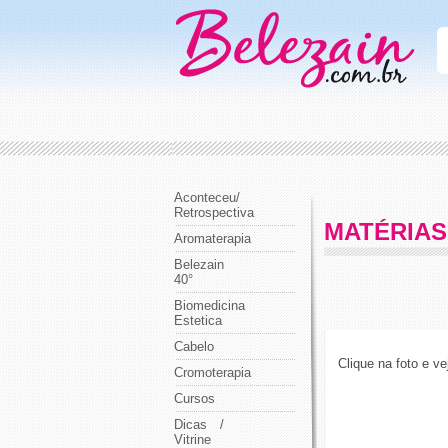
Aconteceu/
Retrospectiva
MATÉRIAS
Aromaterapia
Belezain
40°
Biomedicina
Estetica
Cabelo
Clique na foto e v
Cromoterapia
Cursos
Dicas /
Vitrine