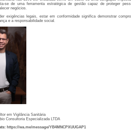
rata-se de uma ferramenta estratégica de gestão capaz de proteger pesso
talecer negócios.
er exigências legais, estar em conformidade significa demonstrar comp
ança e a responsabilidade social.
tor em Vigilância Sanitária
bio Consultoria Especializada LTDA
ats:
https://wa.me/message/YB4MNCPXUUGAP1