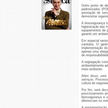
Outro ponto de de
padronizados (POP
prestação de serv
demonstrar organiz
A biossegurança t
higienização das 
equipamentos de pr
garantir um ambient
Em especial neste
sanitária. O ger
implementação do
apenas uma obriga
de responsabilidad
A segregação corre
ambientalmente ad
meio ambiente.
Além disso, será 
serviços. Processo
cultura de seguran
Por fim, será dis
posicionamento pr
biossegurança e s
diferenciam no me
A regulamentação 