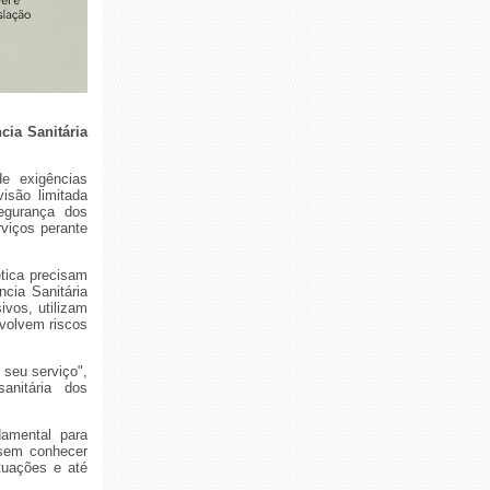
cia Sanitária
de exigências
isão limitada
egurança dos
rviços perante
tica precisam
cia Sanitária
ivos, utilizam
nvolvem riscos
 seu serviço",
anitária dos
damental para
 sem conhecer
utuações e até