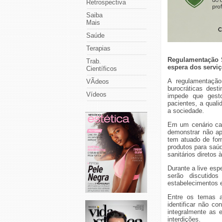
Retrospectiva
Saiba
Mais
Saúde
Terapias
Regulamentação Sa
Trab.
espera dos serviç
Científicos
A regulamentação
VÃ­deos
burocráticas dest
Vídeos
impede que gesto
pacientes, a quali
a sociedade.
Em um cenário cad
demonstrar não ap
tem atuado de for
produtos para saú
sanitários diretos 
Durante a live esp
serão discutidos
estabelecimentos 
Entre os temas ab
identificar não c
integralmente as e
interdições.