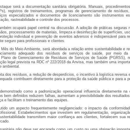
staque será a documentação sanitária obrigatória. Manuais, procedimentos
s), registros de treinamentos, programas de gerenciamento de resíduos,
iços especializados e documentos de licenciamento são instrumentos es
ação, rastreabilidade e controle dos processos.
ambém ocupará papel central na discussão. A adoção de práticas seguras r
mãos, processamento de materiais, limpeza e desinfecção de superfícies, u
oteção individual e prevenção de eventos adversos é indispensável para re
e seguro para profissionais e clientes.
 Mês do Meio Ambiente, será abordada a relação entre sustentabilidade e r
enciamento adequado dos resíduos de serviços de saúde, por meio da 
 Plano de Gerenciamento de Resíduos de Serviços de Saúde (PGRSS), r
ção legal prevista na RDC nº 222/2018 da Anvisa, mas também uma importan
e ambiental.
ta dos resíduos, a redução de desperdícios, o incentivo à logística reversa 
equada contribuem diretamente para a proteção da saúde pública e para a p
demonstrado como a padronização operacional influencia diretamente na 
s bem definidos reduzem falhas, aumentam a previsibilidade dos resultados
ça e facilitam o treinamento das equipes.
cutido um aspecto frequentemente negligenciado: o impacto da conformidade
ofissional. Estabelecimentos que investem em regulamentação, organizaçã
ustentabilidade transmitem maior confiança aos clientes, fortalecem sua r
rcado.
sanitária não deve ser encarada como um custo ou uma obrigação imposta