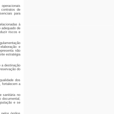
 operacionais
 contratos de
senciais para
elacionadas à
so adequado de
duzir riscos e
egulamentação
elaboração e
epresenta não
te estratégia
e a destinação
reservação do
qualidade dos
, fortalecem a
 sanitária no
o documental,
eputação e se
 pelos órgãos