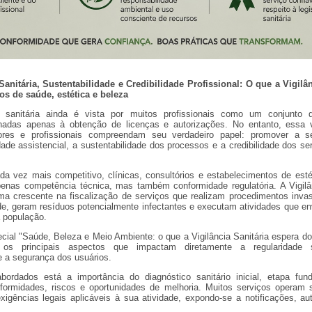
nitária, Sustentabilidade e Credibilidade Profissional: O que a Vigilân
os de saúde, estética e beleza
 sanitária ainda é vista por muitos profissionais como um conjunto 
inadas apenas à obtenção de licenças e autorizações. No entanto, essa v
res e profissionais compreendam seu verdadeiro papel: promover a s
dade assistencial, a sustentabilidade dos processos e a credibilidade dos se
a vez mais competitivo, clínicas, consultórios e estabelecimentos de esté
enas competência técnica, mas também conformidade regulatória. A Vigilân
ma crescente na fiscalização de serviços que realizam procedimentos invas
de, geram resíduos potencialmente infectantes e executam atividades que e
à população.
ecial "Saúde, Beleza e Meio Ambiente: o que a Vigilância Sanitária espera do
 os principais aspectos que impactam diretamente a regularidade s
e a segurança dos usuários.
ordados está a importância do diagnóstico sanitário inicial, etapa fun
onformidades, riscos e oportunidades de melhoria. Muitos serviços operam
xigências legais aplicáveis à sua atividade, expondo-se a notificações, a