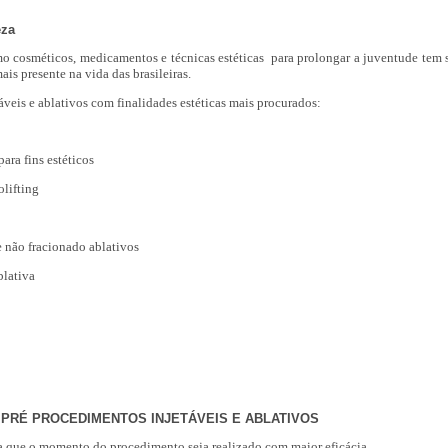
eza
o cosméticos, medicamentos e técnicas estéticas para prolongar a juventude tem
ais presente na vida das brasileiras.
veis e ablativos com finalidades estéticas mais procurados:
ara fins estéticos
olifting
e não fracionado ablativos
blativa
 PRÉ PROCEDIMENTOS INJETÁVEIS E ABLATIVOS
ara que o momento do procedimento seja realizado com maior eficácia