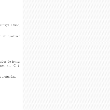
atrixyl, Dmae,
ão de qualquer
zidos de forma
mae, vit. C )
s profundas.