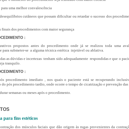
te para uma melhor convalescência
 desequilíbrios cutâneos que possam dificultar ou retardar o sucesso dos procedime
os finais dos procedimentos com maior segurança
OCEDIMENTO :
arativos propostos antes do procedimento onde já se realizou toda uma ava
 para submeter-se a alguma técnica estética injetável ou ablativa.
das as dúvidas e incertezas tenham sido adequadamente respondidas e que o paci
ja tranquilo.
OCEDIMENTO :
pós procedimento imediato , nos quais o paciente está se recuperando inclusi
do do pós procedimento tardio, onde ocorre o tempo de cicatrização e prevenção das
 durar semanas ou meses após o procedimento.
TOS
a para fins estéticos
ontração dos músculos faciais que dão origem às rugas provenientes da contraç