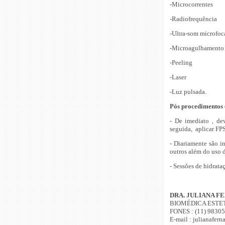
-Microcorrentes
-Radiofrequência
-Ultra-som microfo
-Microagulhamento
-Peeling
-Laser
-Luz pulsada.
Pós procedimentos e
- De imediato , de
seguida, aplicar FP
-
Diariamente são in
outros além do uso 
-
Sessões de hidrataç
DRA. JULIANA F
BIOMÉDICA ESTET
FONES : (11) 9830
E-mail : julianafe