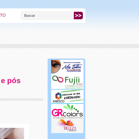
ATO
 e pós