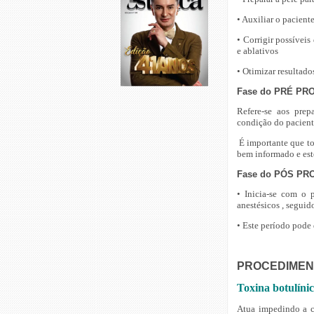
• Auxiliar o pacien
• Corrigir possíveis
e ablativos
• Otimizar resultad
Fase do PRÉ PR
Refere-se aos prep
condição do paciente
É importante que to
bem informado e este
Fase do PÓS PR
• Inicia-se com o 
anestésicos , segui
• Este período pode
PROCEDIMEN
Toxina botulínic
Atua impedindo a c