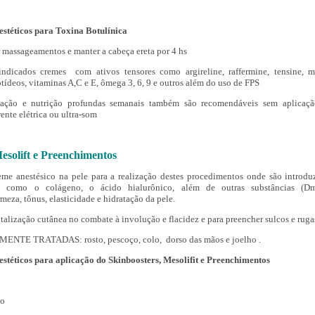
estéticos para Toxina Botulínica
r massageamentos e manter a cabeça ereta por 4 hs
indicados cremes com ativos tensores como argireline, raffermine, tensine, m
tídeos, vitaminas A,C e E, ômega 3, 6, 9 e outros além do uso de FPS
atação e nutrição profundas semanais também são recomendáveis sem aplicaç
ente elétrica ou ultra-som
Mesolift e Preenchimentos
eme anestésico na pele para a realização destes procedimentos onde são introdu
os como o colágeno, o ácido hialurônico, além de outras substâncias (D
rmeza, tônus, elasticidade e hidratação da pele.
italização cutânea no combate à involução e flacidez e para preencher sulcos e ruga
TE TRATADAS: rosto, pescoço, colo, dorso das mãos e joelho .
stéticos para aplicação do Skinboosters, Mesolifit e Preenchimentos
ão