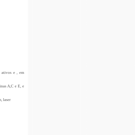
 ativos e , em
inas A,C e E, e
, laser