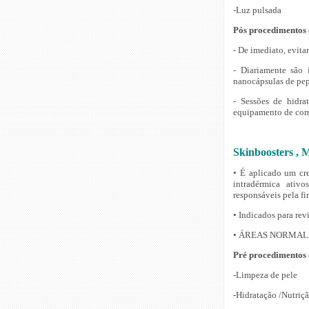
-Luz pulsada
Pós procedimentos 
- De imediato, evita
- Diariamente são 
nanocápsulas de pep
- Sessões de hidr
equipamento de corr
Skinboosters , 
• É aplicado um cr
intradérmica ativ
responsáveis pela fi
• Indicados para rev
• ÁREAS NORMALMEN
Pré procedimentos e
-Limpeza de pele
-Hidratação /Nutriç