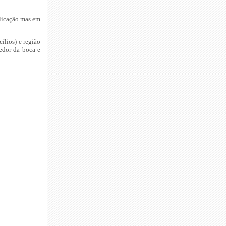
plicação mas em
cílios) e região
redor da boca e