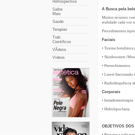
Retrospectiva
A Busca pela bel
Saiba
Mais
Muitos recursos com
Saúde
realidade cada vez m
Terapias
Procedimentos injetá
Trab.
Faciais
Científicos
• Toxina botulínica p
VÃ­deos
• Skinboosters /Mes
Vídeos
• Preenchimentos
• Lasers fracionado 
• Radiofrequência a
Corporais
• Intradermoterapia
• Hidrolipoclasia
OBJETIVOS DOS
• Preparar a pele p