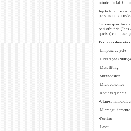
mímica facial. Com 
Injetada com uma agu
pessoas mais sensíve
Os principais locais 
peri-orbitária (“pés
queixo) e no pescoç
Pré procedimentos 
-Limpeza de pele
-Hidratação /Nutriç
-Mesolifting
-Skinboosters
-Microcorrentes
-Radiofrequência
-Ultra-som microfo
-Microagulhamento
-Peeling
-Laser