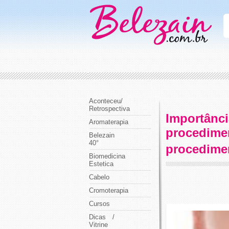
Aconteceu/
Retrospectiva
Importânci
Aromaterapia
procedimen
Belezain
40°
procedimen
Biomedicina
Estetica
Cabelo
Cromoterapia
Cursos
Dicas /
Vitrine