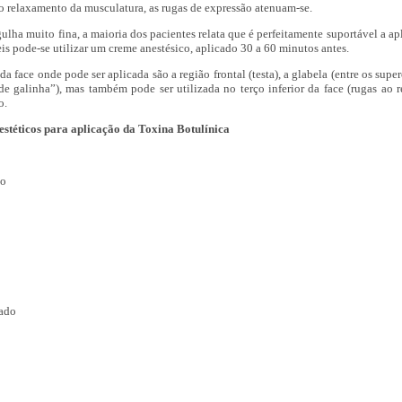
o relaxamento da musculatura, as rugas de expressão atenuam-se.
lha muito fina, a maioria dos pacientes relata que é perfeitamente suportável a a
is pode-se utilizar um creme anestésico, aplicado 30 a 60 minutos antes.
da face onde pode ser aplicada são a região frontal (testa), a glabela (entre os super
 de galinha”), mas também pode ser utilizada no terço inferior da face (rugas ao 
o.
estéticos para aplicação da Toxina Botulínica
ão
cado