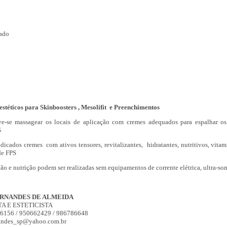
cado
stéticos para Skinboosters , Mesolifit e Preenchimentos
ve-se massagear os locais de aplicação com cremes adequados para espalhar os
S
dicados cremes com ativos tensores, revitalizantes, hidratantes, nutritivos, vitam
de FPS
ão e nutrição podem ser realizadas sem equipamentos de corrente elétrica, ultra-som
ERNANDES DE ALMEIDA
A E ESTETICISTA
56156 / 950662429 / 986786648
rnandes_sp@yahoo.com.br