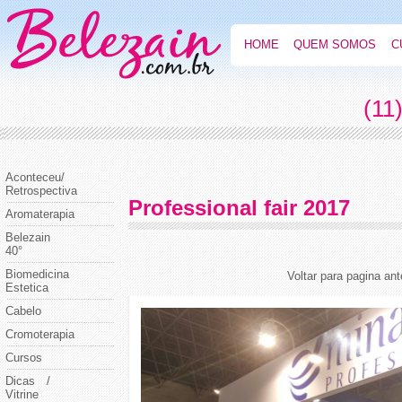
HOME
QUEM SOMOS
C
(11
Aconteceu/
Retrospectiva
Professional fair 2017
Aromaterapia
Belezain
40°
Biomedicina
Voltar para pagina ant
Estetica
Cabelo
Cromoterapia
Cursos
Dicas /
Vitrine