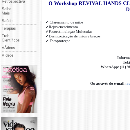
Retrospectiva
O Workshop REVIVAL HANDS 
D
Saiba
Mais
Saúde
✔
Clareamento de mãos
✔
Rejuvenescimento
Terapias
✔
Fotoestimulaçao Molecular
Trab.
✔
Desintoxicação de mãos e braços
Científicos
✔
Fotoproteçao
VÃ­deos
Vídeos
Informa
Tel:
WhatsApp: (11) 9
Ou através do e-mail:
a