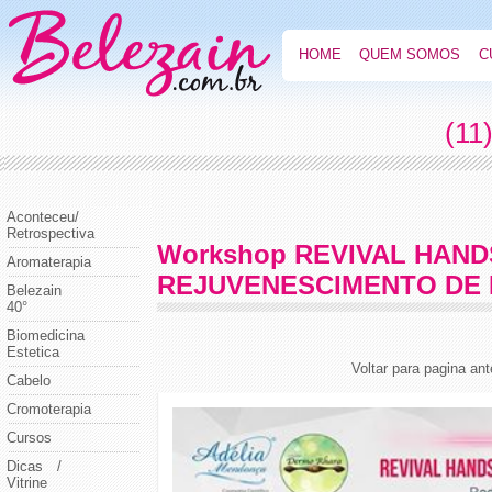
HOME
QUEM SOMOS
C
(11
Aconteceu/
Retrospectiva
Workshop REVIVAL HAN
Aromaterapia
REJUVENESCIMENTO DE
Belezain
40°
Biomedicina
Estetica
Voltar para pagina ant
Cabelo
Cromoterapia
Cursos
Dicas /
Vitrine