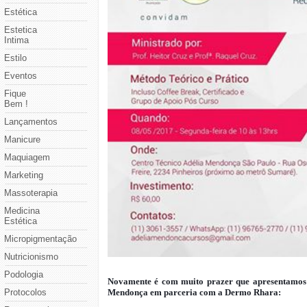
Estética
Estetica
Intima
Estilo
Eventos
Fique
Bem !
Lançamentos
Manicure
Maquiagem
Marketing
Massoterapia
Medicina
Estética
Micropigmentação
Nutricionismo
Podologia
Novamente é com muito prazer que apresentamos a 
Protocolos
Mendonça em parceria com a Dermo Rhara: