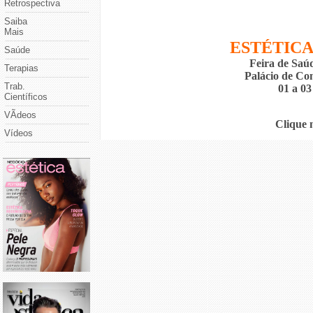
Retrospectiva
Saiba
Mais
ESTÉTICA
Saúde
Feira de Saúd
Terapias
Palácio de Co
Trab.
01 a 03
Científicos
VÃ­deos
Clique n
Vídeos