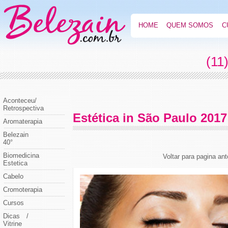
HOME
QUEM SOMOS
C
(11
Aconteceu/
Retrospectiva
Estética in São Paulo 2017
Aromaterapia
Belezain
40°
Biomedicina
Voltar para pagina ant
Estetica
Cabelo
Cromoterapia
Cursos
Dicas /
Vitrine