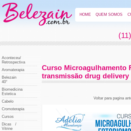
HOME
QUEM SOMOS
C
(11
Aconteceu/
Retrospectiva
Curso Microagulhamento 
Aromaterapia
transmissão drug delivery
Belezain
40°
Biomedicina
Estetica
Voltar para pagina ant
Cabelo
Cromoterapia
Cursos
Dicas /
Vitrine