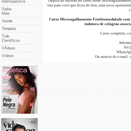
Depois do sucesso do curso sobre Microagulhamen
Retrospectiva
traz para você que ficou de fora, uma nova oportunid
Saiba
c
Mais
Curso Microagulhamento Fotobiomodulado com si
Saúde
indutora de colágen
o associ
Terapias
Curso completo, co
Trab.
Científicos
Informa
Tel:
VÃ­deos
WhatsApp
Vídeos
Ou através do e-mail: