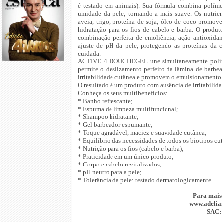
é testado em animais). Sua fórmula combina polímero
umidade da pele, tornando-a mais suave. Os nutrient
aveia, trigo, proteína de soja, óleo de coco promo
hidratação para os fios de cabelo e barba. O produt
combinação perfeita de emoliência, ação antioxidan
ajuste de pH da pele, protegendo as proteínas da 
cuidada.
ACTIVE 4 DOUCHEGEL une simultaneamente polímer
permite o deslizamento perfeito da lâmina de barbea
irritabilidade cutânea e promovem o emulsionamento 
O resultado é um produto com ausência de irritabilid
Conheça os seus multibenefícios:
* Banho refrescante;
* Espuma de limpeza multifuncional;
* Shampoo hidratante;
* Gel barbeador espumante;
* Toque agradável, maciez e suavidade cutânea;
* Equilíbrio das necessidades de todos os biotipos cu
* Nutrição para os fios (cabelo e barba);
* Praticidade em um único produto;
* Corpo e cabelo revitalizados;
* pH neutro para a pele;
* Tolerância da pele: testado dermatologicamente.
Para mais
www.adelia
SAC: