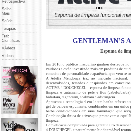
Retrospectiva
Saiba
Mais
Saúde
Terapias
Trab.
GENTLEMAN’S A
Científicos
VÃ­deos
Espuma de limp
Vídeos
Em 2016, o público masculino ganhou destaque no s
vaidosos e estão investindo mais em produtos de cui
conceitos de personalidade e aparência, que vem se 
A Adélia Mendonça traz ao mercado nacional, 
desenvolvidos, testados e inspirados em conceito
ACTIVE 4 DOUCHEGEL – espuma de limpeza funcional 
limpeza e tratamento de pele e fios (cabelo/barb
hidratam, regeneram, acalmam e adstringem.
Apresenta a tecnologia 4 em 1: um banho refrescant
gel de barbear espumante, combinados em um único p
barba condicionados em uma formulação que revigo
Combinação única de ativos que promovem o equilíbri
limpeza.
Com eficácia comprovada para garantir alto desempen
4 DOUCHEGEL é naturalmente biodegradável (composto