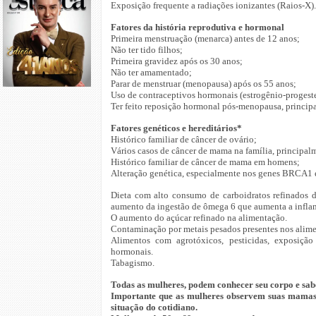
Exposição frequente a radiações ionizantes (Raios-X).
Fatores da história reprodutiva e hormonal
Primeira menstruação (menarca) antes de 12 anos;
Não ter tido filhos;
Primeira gravidez após os 30 anos;
Não ter amamentado;
Parar de menstruar (menopausa) após os 55 anos;
Uso de contraceptivos hormonais (estrogênio-progest
Ter feito reposição hormonal pós-menopausa, princip
Fatores genéticos e hereditários*
Histórico familiar de câncer de ovário;
Vários casos de câncer de mama na família, principal
Histórico familiar de câncer de mama em homens;
Alteração genética, especialmente nos genes BRCA1
Dieta com alto consumo de carboidratos refinados de
aumento da ingestão de ômega 6 que aumenta a infla
O aumento do açúcar refinado na alimentação.
Contaminação por metais pesados presentes nos alime
Alimentos com agrotóxicos, pesticidas, exposição
hormonais.
Tabagismo.
Todas as mulheres, podem conhecer seu corpo e sa
Importante que as mulheres observem suas mamas
situação do cotidiano.