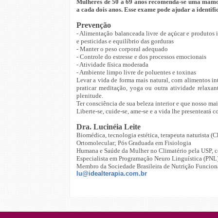
Mulheres de 50 a 69 anos recomenda-se uma mamog
a cada dois anos. Esse exame pode ajudar a identifi
Prevenção
- Alimentação balanceada livre de açúcar e produtos i
e pesticidas e equilíbrio das gorduras
- Manter o peso corporal adequado
- Controle do estresse e dos processos emocionais
- Atividade física moderada
- Ambiente limpo livre de poluentes e toxinas
Levar a vida de forma mais natural, com alimentos in
praticar meditação, yoga ou outra atividade relaxan
plenitude.
Ter consciência de sua beleza interior e que nosso m
Liberte-se, cuide-se, ame-se e a vida lhe presenteará 
Dra. Lucinéia Leite
Biomédica, tecnologia estética, terapeuta naturista (
Ortomolecular; Pós Graduada em Fisiologia
Humana e Saúde da Mulher no Climatério pela USP, c
Especialista em Programação Neuro Linguística (PNL
Membro da Sociedade Brasileira de Nutrição Funcion
lu@idealterapia.com.br