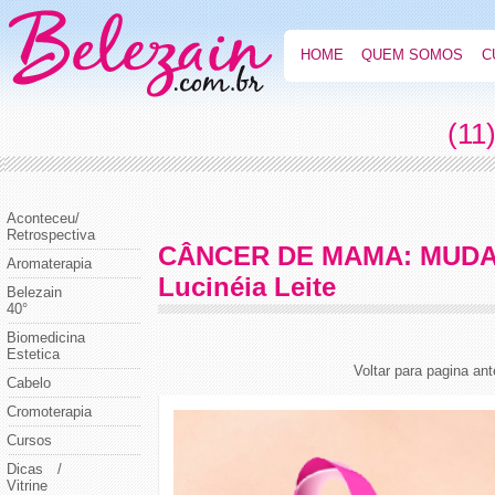
HOME
QUEM SOMOS
C
(11
Aconteceu/
Retrospectiva
CÂNCER DE MAMA: MUDAN
Aromaterapia
Lucinéia Leite
Belezain
40°
Biomedicina
Estetica
Voltar para pagina ant
Cabelo
Cromoterapia
Cursos
Dicas /
Vitrine