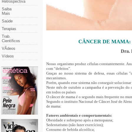
Retrospectiva
Saiba
Mais
Saúde
Terapias
Trab.
Científicos
CÂNCER DE MAMA:
VÃ­deos
Dra. 
Vídeos
Nosso organismo produz células constantemente. Assi
com “defeitos”.
Graças ao nosso sistema de defesa, essas células ”
mecanismos.
Porém, quando esse sistema não conseguir solucionar
Neste mês de outubro a campanha é a prevenção do c
em todos os países
O câncer de mama é o segundo mais frequente no mun
Segundo o instituto Nacional de Câncer José de Alenc
de mama:
Fatores ambientais e comportamentais:
Obesidade e sobrepeso após a menopausa;
Sedentarismo (não fazer exercícios);
Consumo de bebida alcoólica;