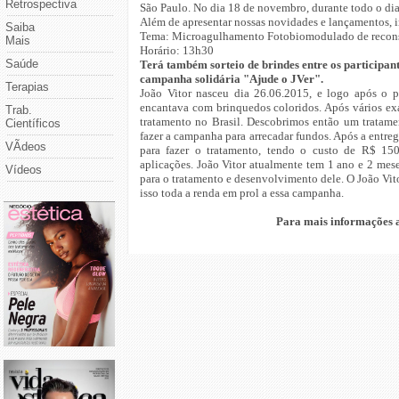
Retrospectiva
São Paulo. No dia 18 de novembro, durante todo o dia 
Além de apresentar nossas novidades e lançamentos, 
Saiba
Tema: Microagulhamento Fotobiomodulado de reconst
Mais
Horário: 13h30
Saúde
Terá também sorteio de brindes entre os participan
campanha solidária "Ajude o JVer".
Terapias
João Vitor nasceu dia 26.06.2015, e logo após o 
encantava com brinquedos coloridos. Após vários exa
Trab.
tratamento no Brasil. Descobrimos então um tratame
Científicos
fazer a campanha para arrecadar fundos. Após a entre
VÃ­deos
para fazer o tratamento, tendo o custo de R$ 150
aplicações. João Vitor atualmente tem 1 ano e 2 mese
Vídeos
para o tratamento e desenvolvimento dele. O João Vito
isso toda a renda em prol a essa campanha.
Para mais informações a