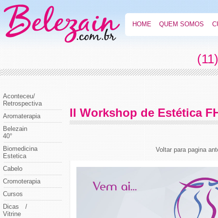
HOME
QUEM SOMOS
C
(11
Aconteceu/
Retrospectiva
II Workshop de Estética F
Aromaterapia
Belezain
40°
Biomedicina
Voltar para pagina ant
Estetica
Cabelo
Cromoterapia
Cursos
Dicas /
Vitrine