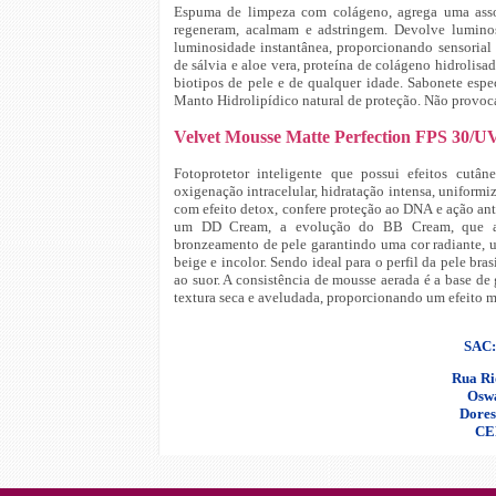
Espuma de limpeza com colágeno, agrega uma asso
regeneram, acalmam e adstringem. Devolve luminos
luminosidade instantânea, proporcionando sensorial
de sálvia e aloe vera, proteína de colágeno hidrolis
biotipos de pele e de qualquer idade. Sabonete espe
Manto Hidrolipídico natural de proteção. Não provoca
Velvet Mousse Matte Perfection FPS 30/U
Fotoprotetor inteligente que possui efeitos cutâ
oxigenação intracelular, hidratação intensa, uniformi
com efeito detox, confere proteção ao DNA e ação antig
um DD Cream, a evolução do BB Cream, que alé
bronzeamento de pele garantindo uma cor radiante, un
beige e incolor. Sendo ideal para o perfil da pele bras
ao suor. A consistência de mousse aerada é a base d
textura seca e aveludada, proporcionando um efeito ma
SAC:
Rua Ri
Oswa
Dores
CE