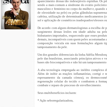
aparecimento dessas tão indesejáveis espinhas. Os pr
sendo a mais comum a síndrome do ovário policístico
masculino e feminino no corpo da mulher e, quando es
de oleosidade na pele) ou pelas glândulas suprarrena
cafeína, utilização de determinados medicamentos (co
sol e aplicação de cosméticos inadequados/oleosos ou
De acordo com alguns dermatologistas a escolha de p
surgimento dessas lesões em
idade adulta na pe
hidratantes importados, esquecendo que esses produto
demais, incompatíveis com quem peles acostumadas ao
composição veicula em suas formulações algum ti
tamponamento da pele.
Um dos grandes diferenciais da linha Adélia Mendonç
pele das brasileiras, associando princípios ativos e
bases são biocompatíveis e não há um tamponamento sup
A alta tecnologia empregada ao inédito complexo de
Além de inibir as reações inflamatórias, corrigi e 
espessamento da camada córnea), os dermocosmé
regeneração celular do tecido e combatem a formaçã
combate e reparo do processo de envelhecimento.
Seus multibenefícios incluem:
* Ação seborregularizadora,