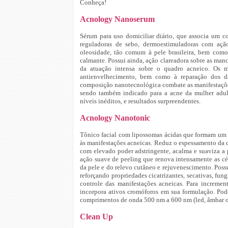
Conheça!
Acnology Nanoserum
Sérum para uso domiciliar diário, que associa um c
reguladoras de sebo, dermoestimuladoras com ação
oleosidade, tão comum à pele brasileira, bem como
calmante. Possui ainda, ação clareadora sobre as man
da atuação intensa sobre o quadro acneico. Os 
antienvelhecimento, bem como à reparação dos d
composição nanotecnológica combate as manifestações 
sendo também indicado para a acne da mulher adul
níveis inéditos, e resultados surpreendentes.
Acnology Nanotonic
Tônico facial com lipossomas ácidas que formam um
às manifestações acneicas. Reduz o espessamento da 
com elevado poder adstringente, acalma e suaviza a 
ação suave de peeling que renova intensamente as cé
da pele e do relevo cutâneo e rejuvenescimento. Pos
reforçando propriedades cicatrizantes, secativas, fung
controle das manifestações acneicas. Para increme
incorpora ativos cromóforos em sua formulação. Pod
comprimentos de onda 500 nm a 600 nm (led, âmbar ou
Clean Up