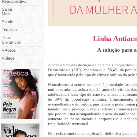
Retrospectiva
Saiba
Mais
Saúde
Terapias
Linha Antiac
Trab.
Científicos
A solução para 
VÃ­deos
Vídeos
A acne é uma das doenças de pele mais frequentes que
Dermatologia (SBD) apontam que, 56,4% da populaç
que é favorecida pelo tipo de clima e biótipo da pele b
Normalmente a acne é associada à puberdade, mas ela
mulheres adultas, acima dos 25 anos são vítimas das
adolescência. Esse tipo de acne é chamado, na liter
de 30% da população feminina. Clinicamente, a
avermelhados e doloridos, mas também pode formar pú
mandíbulas e pescoço. Cravos fechados (brancos) são 
que podem estar acompanhando a acne da mulher adult
aumento de pelos faciais e corporais e queda a
irregularidade menstrual.
Não existe ainda uma explicação definitiva para a a