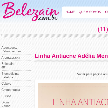
HOME
QUEM SOMOS
C
(11
Aconteceu/
Retrospectiva
Linha Antiacne Adélia Me
Aromaterapia
Belezain
40°
Biomedicina
Voltar para pagina ant
Estetica
Cabelo
Cromoterapia
Cursos
Dicas /
Vitrine