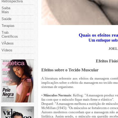
Retrospectiva
Saiba
Mais
Saúde
Terapias
Trab.
Quais os efeitos r
Científicos
Um enfoque sobre
VÃ­deos
JOEL
Vídeos
Efeitos Fis
Efeitos sobre o Tecido Muscular
A literatura referente aos efeitos da massagem con
implicações sobre o efeito da massagem no tecido mus
sistemas de organismo.
•
Músculos Normais
: Kellog: "A massagem produz v
faz com que o músculo fique mais firme e elástico".
Despard: "A massagem melhora a nutrição de músculo
McMillan (1945): "Os músculos se fortalecem e cres
Autores modernos concordam que a massagem não aum
linfática. Assim sendo, o músculo em questão receb