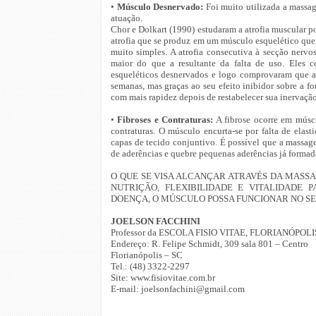
•
Músculo Desnervado:
Foi muito utilizada a massa
atuação.
Chor e Dolkart (1990) estudaram a atrofia muscular p
atrofia que se produz em um músculo esquelético que
muito simples. A atrofia consecutiva à secção nervo
maior do que a resultante da falta de uso. Eles c
esqueléticos desnervados e logo comprovaram que a
semanas, mas graças ao seu efeito inibidor sobre a 
com mais rapidez depois de restabelecer sua inervação
•
Fibroses e Contraturas:
A fibrose ocorre em músc
contraturas. O músculo encurta-se por falta de elast
capas de tecido conjuntivo. É possível que a massage
de aderências e quebre pequenas aderências já formad
O QUE SE VISA ALCANÇAR ATRAVÉS DA MAS
NUTRIÇÃO, FLEXIBILIDADE E VITALIDADE
DOENÇA, O MÚSCULO POSSA FUNCIONAR NO S
JOELSON FACCHINI
Professor da ESCOLA FISIO VITAE, FLORIANÓPOLIS
Endereço: R. Felipe Schmidt, 309 sala 801 – Centro
Florianópolis – SC
Tel.: (48) 3322-2297
Site: www.fisiovitae.com.br
E-mail: joelsonfachini@gmail.com