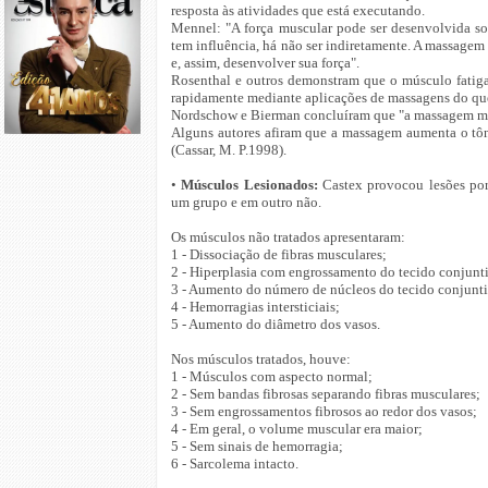
resposta às atividades que está executando.
Mennel: "A força muscular pode ser desenvolvida 
tem influência, há não ser indiretamente. A massagem 
e, assim, desenvolver sua força".
Rosenthal e outros demonstram que o músculo fatigad
rapidamente mediante aplicações de massagens do qu
Nordschow e Bierman concluíram que "a massagem ma
Alguns autores afiram que a massagem aumenta o tô
(Cassar, M. P.1998).
•
Músculos Lesionados:
Castex provocou lesões po
um grupo e em outro não.
Os músculos não tratados apresentaram:
1 - Dissociação de fibras musculares;
2 - Hiperplasia com engrossamento do tecido conjunt
3 - Aumento do número de núcleos do tecido conjunt
4 - Hemorragias intersticiais;
5 - Aumento do diâmetro dos vasos.
Nos músculos tratados, houve:
1 - Músculos com aspecto normal;
2 - Sem bandas fibrosas separando fibras musculares;
3 - Sem engrossamentos fibrosos ao redor dos vasos;
4 - Em geral, o volume muscular era maior;
5 - Sem sinais de hemorragia;
6 - Sarcolema intacto.