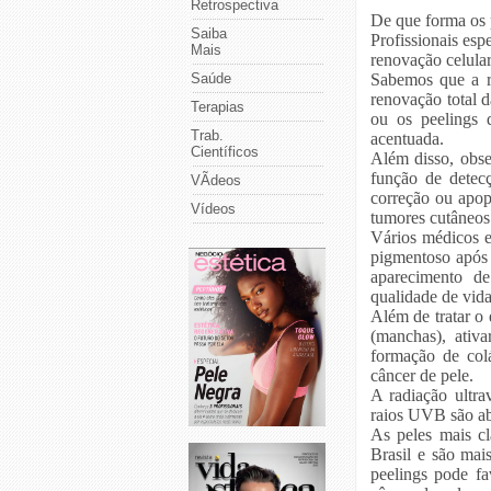
Retrospectiva
De que forma os 
Saiba
Profissionais esp
Mais
renovação celular
Saúde
Sabemos que a r
renovação total d
Terapias
ou os peelings 
Trab.
acentuada.
Científicos
Além disso, obse
função de detec
VÃ­deos
correção ou apop
Vídeos
tumores cutâneos
Vários médicos e
pigmentoso após 
aparecimento d
qualidade de vida
Além de tratar o 
(manchas), ativa
formação de col
câncer de pele.
A radiação ultra
raios UVB são ab
As peles mais cl
Brasil e são mai
peelings pode fa