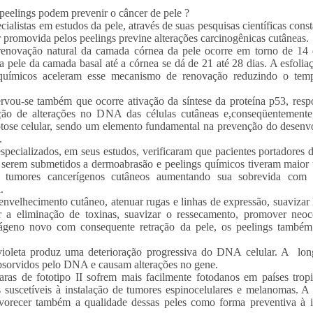
peelings podem prevenir o câncer de pele ?
ecialistas em estudos da pele, através de suas pesquisas científicas cons
 promovida pelos peelings previne alterações carcinogênicas cutâneas.
enovação natural da camada córnea da pele ocorre em torno de 14 
a pele da camada basal até a córnea se dá de 21 até 28 dias. A esfoli
químicos aceleram esse mecanismo de renovação reduzindo o tem
rvou-se também que ocorre ativação da síntese da proteína p53, res
ção de alterações no DNA das células cutâneas e,conseqüentement
tose celular, sendo um elemento fundamental na prevenção do desenv
.
specializados, em seus estudos, verificaram que pacientes portadores
serem submetidos a dermoabrasão e peelings químicos tiveram maior t
e tumores cancerígenos cutâneos aumentando sua sobrevida com 
.
envelhecimento cutâneo, atenuar rugas e linhas de expressão, suavizar
r a eliminação de toxinas, suavizar o ressecamento, promover neoc
ágeno novo com consequente retração da pele, os peelings també
violeta produz uma deterioração progressiva do DNA celular. A lon
sorvidos pelo DNA e causam alterações no gene.
aras de fototipo II sofrem mais facilmente fotodanos em países trop
s suscetíveis à instalação de tumores espinocelulares e melanomas. A
vorecer também a qualidade dessas peles como forma preventiva à i