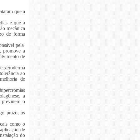
tataram que a
dias e que a
ação mecânica
po de forma
ponsável
pela
e, promove a
olvimento de
 de xeroderma
olerância ao
melhoria de
 hipercromias
olagênese, a
m previnem o
go prazo, os
icais como o
 aplicação de
nstalação do