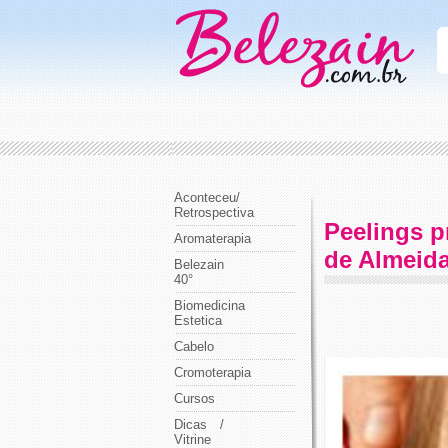
Aconteceu/
Retrospectiva
Peelings p
Aromaterapia
de Almeid
Belezain
40°
Biomedicina
Estetica
Cabelo
Cromoterapia
Cursos
Dicas /
Vitrine