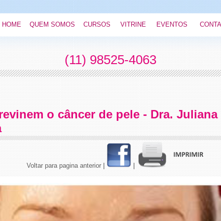
HOME
QUEM SOMOS
CURSOS
VITRINE
EVENTOS
CONT
(11) 98525-4063
revinem o câncer de pele - Dra. Julian
a
Voltar para pagina anterior
|
|