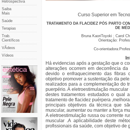
Retrospectiva
Saiba
Mais
Curso Superior em Tecno
Saúde
TRATAMENTO DA FLACIDEZ PÓS PARTO C
DE MÉD
Terapias
Bruna KaoriToyoki ; Carol C
Trab.
Orientação: Profes
Científicos
VÃ­deos
Co-orientadora:Profe
Vídeos
In
Há evidencias após a gestação que o co
alterações ocorrem em decorrência da fl
devido o enfraquecimento das fibras 
objetivo promover a sustentação da pele
realizados para a complementação do t
puerpério. A eletroestimulação muscula
destes tratamentos estudados o qual 
tratamento de flacidez puérpera ,
melhora
principais objetivos da técnica que s
muscular, aumentar ou manter a força mu
A eletroestimulação russa ou corrente ru
muscular .A aplicabilidade deste mé
profissionais da saúde, com objetivo de 