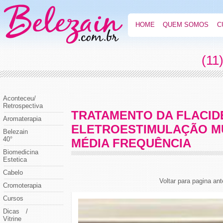
HOME
QUEM SOMOS
C
(11
Aconteceu/
Retrospectiva
TRATAMENTO DA FLACID
Aromaterapia
ELETROESTIMULAÇÃO M
Belezain
40°
MÉDIA FREQUÊNCIA
Biomedicina
Estetica
Cabelo
Voltar para pagina ant
Cromoterapia
Cursos
Dicas /
Vitrine