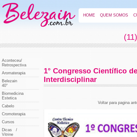
HOME
QUEM SOMOS
C
(11
Aconteceu/
Retrospectiva
1° Congresso Científico d
Aromaterapia
Interdisciplinar
Belezain
40°
Biomedicina
Estetica
Voltar para pagina ant
Cabelo
Cromoterapia
Cursos
Dicas /
Vitrine