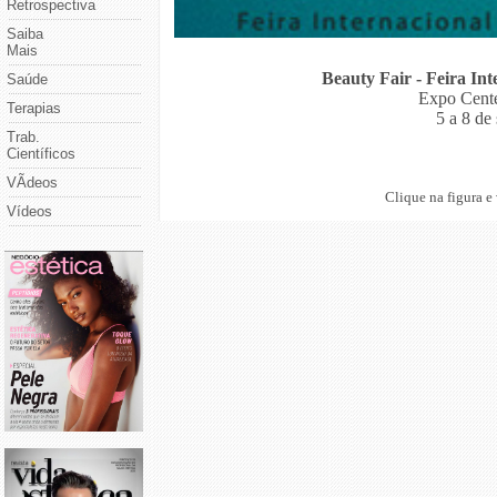
Retrospectiva
Saiba
Mais
Beauty Fair - Feira Int
Saúde
Expo Cente
Terapias
5 a 8 de
Trab.
Científicos
VÃ­deos
Clique na figura e
Vídeos