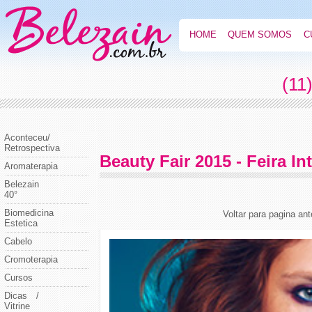
HOME
QUEM SOMOS
C
(11
Aconteceu/
Retrospectiva
Beauty Fair 2015 - Feira In
Aromaterapia
Belezain
40°
Biomedicina
Voltar para pagina ant
Estetica
Cabelo
Cromoterapia
Cursos
Dicas /
Vitrine