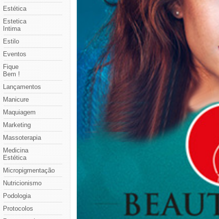
Estética
Estetica
Intima
Estilo
Eventos
Fique
Bem !
Lançamentos
Manicure
Maquiagem
Marketing
Massoterapia
Medicina
Estética
Micropigmentação
Nutricionismo
Podologia
Protocolos